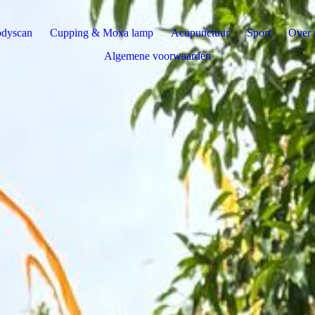
dyscan
Cupping & Moxa lamp
Acupunctuur
Sport
Over 
Algemene voorwaarden