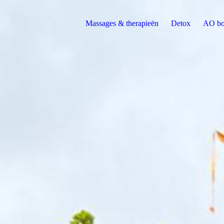
Massages & therapieën
Detox
AO bo