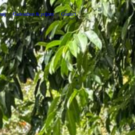
mij
Cadeaubon & prijzen
Contact