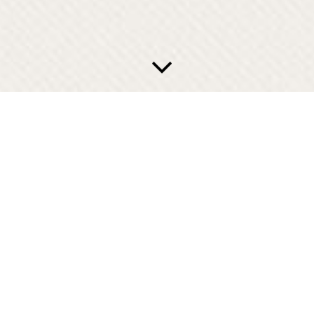
Algemene voorwaarden
Om de massage zo goed en ontspannen mogelijk te laten
verlopen hanteer ik algemene voorwaarden.
Als u een afspraak maakt bij
Valkenburg Massages
heeft u
deze voorwaarden gelezen en gaat u akkoord met de
inhoud.
1. Bij het maken van een afspraak wordt