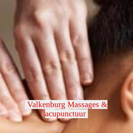
Valkenburg Massages &
acupunctuur